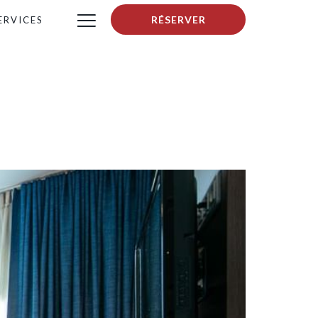
More
RÉSERVER
ERVICES
link