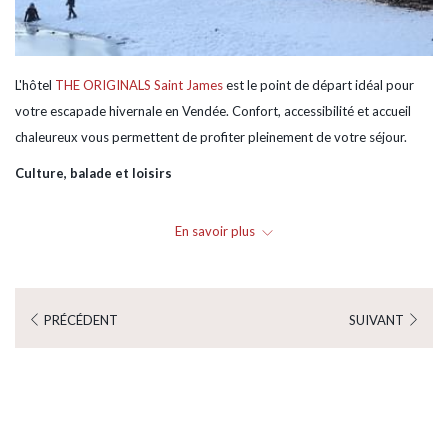
L'hôtel
THE ORIGINALS Saint James
est le point de départ idéal pour
votre escapade hivernale en Vendée. Confort, accessibilité et accueil
chaleureux vous permettent de profiter pleinement de votre séjour.
Culture, balade et loisirs
A deux pas de l'hôtel, le château de Montaigu vous invite à un véritable
En savoir plus
voyage dans l'histoire locale. Ce site emblématique permet de
découvrir le patrimoine vendée à travers ses vestiges et son cardre
verdoyant, parfait pour une sortie culturelle en hiver.
PRÉCÉDENT
SUIVANT
Pour une pause nature, le
parc du Val d'Asson
offre un environnement
paisible pour une promenade. Ses chemins aménagés longent la rivière
et permettent de profiter pleinement de la faune et la flore locale.
Lorsque les températures baissent, place aux loisirs en intériuer.
L'
Urbex
, situé à 5 minutes de l'hôtel est un espace de jeux complemt