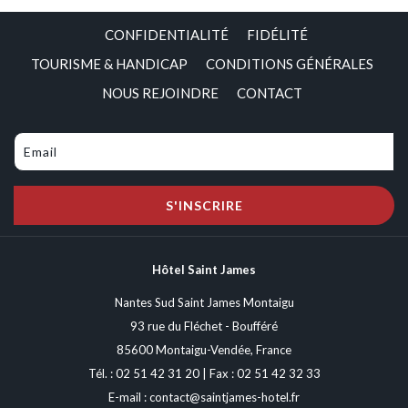
proposant bowling, laser game et jeux d'arcade. Un adresse idéalie
CONFIDENTIALITÉ
FIDÉLITÉ
pour partager des moments conviviaux en famille, entres amis ou entre
collègues, quelle que soit la météo.
TOURISME & HANDICAP
CONDITIONS GÉNÉRALES
NOUS REJOINDRE
CONTACT
Détente et bien être
Pour compléter votre séjour, la
piscine de la Bretonnière
vous accueille
pour un agréable moment de relaxation, l'activité parfaite après une
balade.
S'INSCRIRE
Culture, détente et confort : faites de l'hôtel
THE ORIGINALS Saint
James
votre lieu pour découvrir la Vendée en hiver en toute sérénité.
Hôtel Saint James
Nantes Sud Saint James Montaigu
93 rue du Fléchet - Boufféré
85600 Montaigu-Vendée, France
Tél. :
02 51 42 31 20
| Fax : 02 51 42 32 33
E-mail :
contact@saintjames-hotel.fr