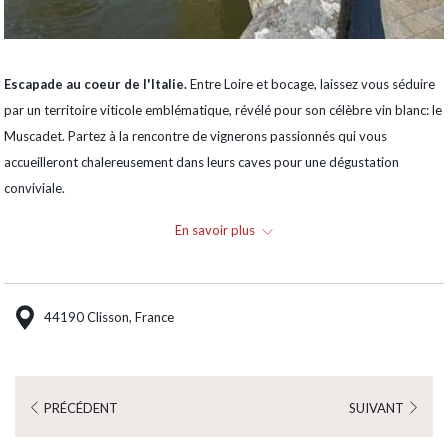
Escapade au coeur de l'Italie.
Entre Loire et bocage, laissez vous séduire
par un territoire viticole emblématique, révélé pour son célèbre vin blanc: le
Muscadet. Partez à la rencontre de vignerons passionnés qui vous
accueilleront chalereusement dans leurs caves pour une dégustation
conviviale.
Tout proche de Montaigu, Clisson prend de vraies allures d'Italie. De jour
En savoir plus
comme à la nuit tombante, laissez-vous aller au charme de sa forteresse
médiévale, ses ruelles pitoresques et ses halles du centre ville. Pour
terminer votre balade, vous pouvez naviguer sur la Sèvre à bord d'un canoé
44190 Clisson, France
et ainsi découvrir la ville et ses environs depuis l'eau.
PRÉCÉDENT
SUIVANT