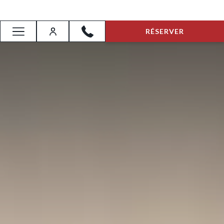
RÉSERVER
More
link