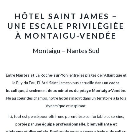
Excellent hôtel, avec un sens du détail remarquable dans la décoration
links
des chambres, qui sont à la fois élégantes et impeccables. L'accueil est un
will
Précédent
HÔTEL SAINT JAMES –
vrai point fort, avec un personnel attentif, souriant et toujours prêt à
update
…
UNE ESCALE PRIVILÉGIÉE
the
1/5
Mohammed
content
À MONTAIGU-VENDÉE
above
Montaigu – Nantes Sud
Entre
Nantes et La Roche-sur-Yon
, entre les plages de l’Atlantique et
le Puy du Fou, l’Hôtel Saint James vous accueille dans un
cadre
bucolique
, à seulement
deux minutes du péage Montaigu-Vendée
.
Né au cœur des champs, notre hôtel s’inscrit dans un territoire à la fois
dynamique et inspirant.
Ici, tout est pensé pour offrir une parenthèse confortable et sereine,
portée par une
équipe professionnelle, bienveillante et
pleinement disponible
. Profitez de notre
espace piscine
, de
salles